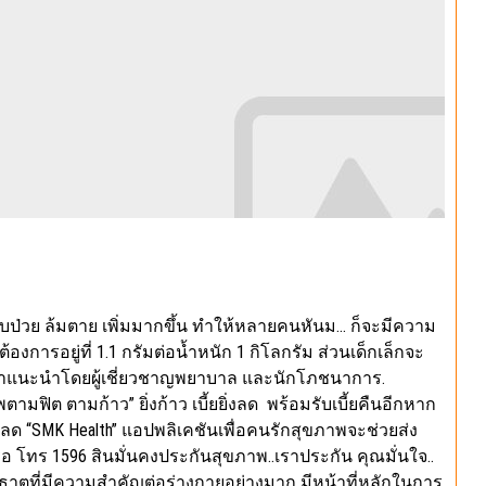
รเจ็บป่วย ล้มตาย เพิ่มมากขึ้น ทำให้หลายคนหันม… ก็จะมีความ
องการอยู่ที่ 1.1 กรัมต่อน้ำหนัก 1 กิโลกรัม ส่วนเด็กเล็กจะ
ห้คำแนะนำโดยผู้เชี่ยวชาญพยาบาล และนักโภชนาการ.
มฟิต ตามก้าว” ยิ่งก้าว เบี้ยยิ่งลด พร้อมรับเบี้ยคืนอีกหาก
หลด “SMK Health” แอปพลิเคชันเพื่อคนรักสุขภาพจะช่วยส่ง
รือ โทร 1596 สินมั่นคงประกันสุขภาพ..เราประกัน คุณมั่นใจ..
ธาตุที่มีความสำคัญต่อร่างกายอย่างมาก มีหน้าที่หลักในการ