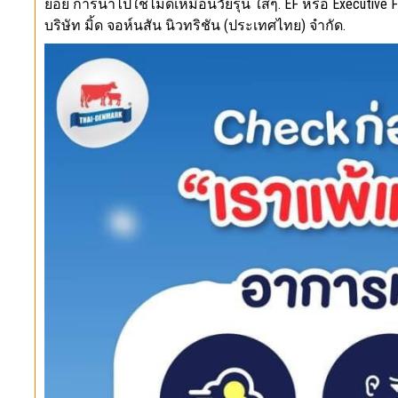
ย่อย การนำไปใช้ไม่ดีเหมือนวัยรุ่น ใสๆ. EF หรือ Executive
บริษัท มิ้ด จอห์นสัน นิวทริชัน (ประเทศไทย) จำกัด.