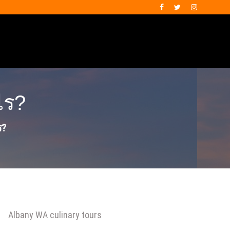
ไร?
ร?
Albany WA culinary tours