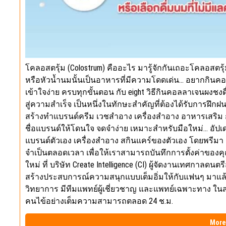
โคลอสตรุ้ม (Colostrum) คืออะไร มารู้จักกันเถอะโคลอสตรุ้
หรือหัวน้ำนมนั้นเป็นอาหารที่มีความโดดเด่น… อยากกินคอลล
เข้าใจง่าย ครบทุกขั้นตอน กับ eight วิธีกินคอลลาเจนผงชงดื
สู่ความสำเร็จ เป็นหนึ่งในทักษะสำคัญที่ต้องได้รับการฝึกฝนต
สร้างทำแบรนด์ครีม เวชสำอาง เครื่องสำอาง อาหารเสริม การต
ชื่อแบรนด์ให้โดนใจ จดจำง่าย เหมาะสำหรับมือใหม่… อัปเ
แบรนด์ตัวเอง เครื่องสำอาง สกินแคร์ของตัวเอง โดยพรีมา 
จำเป็นตลอดเวลา เพื่อให้เราสามารถบันทึกการตั้งค่าของคุ
ใหม่ ที่ บริษัท Create Intelligence (CI) ผู้จัดงานเทศกาลดนตรี
สร้างประสบการณ์ความสนุกแบบเต็มอิ่มให้กับแฟนๆ มาแล
วิทยาการ มีทีมแพทย์ผู้เชี่ยวชาญ และแพทย์เฉพาะทาง ใน
คนไข้อย่างเต็มความสามารถตลอด 24 ช.ม.
More 