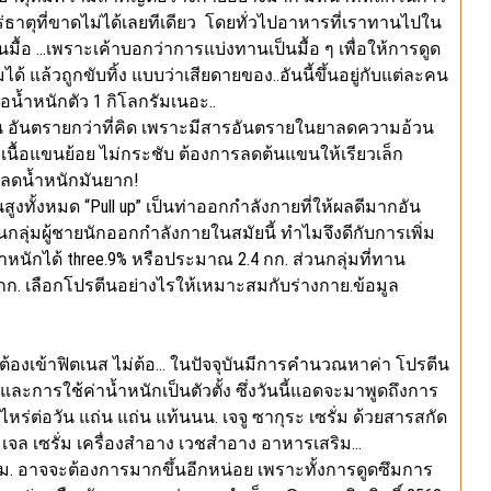
่ธาตุที่ขาดไม่ได้เลยทีเดียว โดยทั่วไปอาหารที่เราทานไปใน
มื้อ …เพราะเค้าบอกว่าการแบ่งทานเป็นมื้อ ๆ เพื่อให้การดูด
ได้ แล้วถูกขับทิ้ง แบบว่าเสียดายของ..อันนี้ขึ้นอยู่กับแต่ละคน
่อน้ำหนักตัว 1 กิโลกรัมเนอะ..
น อันตรายกว่าที่คิด เพราะมีสารอันตรายในยาลดความอ้วน
นื้อแขนย้อย ไม่กระชับ ต้องการลดต้นแขนให้เรียวเล็ก
ดน้ำหนักมันยาก!
นสูงทั้งหมด “Pull up” เป็นท่าออกกำลังกายที่ให้ผลดีมากอัน
นในกลุ่มผู้ชายนักออกกำลังกายในสมัยนี้ ทำไมจึงดีกับการเพิ่ม
นักได้ three.9% หรือประมาณ 2.4 กก. ส่วนกลุ่มที่ทาน
กก. เลือกโปรตีนอย่างไรให้เหมาะสมกับร่างกาย.ข้อมูล
่ต้องเข้าฟิตเนส ไม่ต้อ… ในปัจจุบันมีการคำนวณหาค่า โปรตีน
ง และการใช้ค่าน้ำหนักเป็นตัวตั้ง ซึ่งวันนี้แอดจะมาพูดถึงการ
่าไหร่ต่อวัน แถ่น แถ่น แท้นนน. เจจู ซากุระ เซรั่ม ด้วยสารสกัด
เจล เซรั่ม เครื่องสำอาง เวชสำอาง อาหารเสริม…
รัม. อาจจะต้องการมากขึ้นอีกหน่อย เพราะทั้งการดูดซึมการ