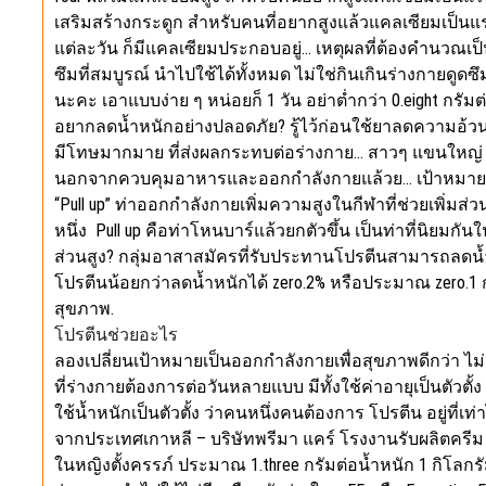
เสริมสร้างกระดูก สำหรับคนที่อยากสูงแล้วแคลเซียมเป็นแร
แต่ละวัน ก็มีแคลเซียมประกอบอยู่… เหตุผลที่ต้องคำนวณเป็น
ซึมที่สมบูรณ์ นำไปใช้ได้ทั้งหมด ไม่ใช่กินเกินร่างกายดูดซึม
นะคะ เอาแบบง่าย ๆ หน่อยก็ 1 วัน อย่าต่ำกว่า 0.eight กรัมต
อยากลดน้ำหนักอย่างปลอดภัย? รู้ไว้ก่อนใช้ยาลดความอ้ว
มีโทษมากมาย ที่ส่งผลกระทบต่อร่างกาย… สาวๆ แขนใหญ่ เ
นอกจากควบคุมอาหารและออกกำลังกายแล้วย… เป้าหมายล
“Pull up” ท่าออกกำลังกายเพิ่มความสูงในกีฬาที่ช่วยเพิ่มส่ว
หนึ่ง Pull up คือท่าโหนบาร์แล้วยกตัวขึ้น เป็นท่าที่นิยมกั
ส่วนสูง? กลุ่มอาสาสมัครที่รับประทานโปรตีนสามารถลดน้ำห
โปรตีนน้อยกว่าลดน้ำหนักได้ zero.2% หรือประมาณ zero.1 
สุขภาพ.
โปรตีนช่วยอะไร
ลองเปลี่ยนเป้าหมายเป็นออกกำลังกายเพื่อสุขภาพดีกว่า ไม
ที่ร่างกายต้องการต่อวันหลายแบบ มีทั้งใช้ค่าอายุเป็นตัวตั้
ใช้น้ำหนักเป็นตัวตั้ง ว่าคนหนึ่งคนต้องการ โปรตีน อยู่ที่เท
จากประเทศเกาหลี – บริษัทพรีมา แคร์ โรงงานรับผลิตครีม 
ในหญิงตั้งครรภ์ ประมาณ 1.three กรัมต่อน้ำหนัก 1 กิโลก