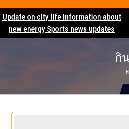
Skip
to
Update on city life Information about
content
new energy Sports news updates
กิ
H