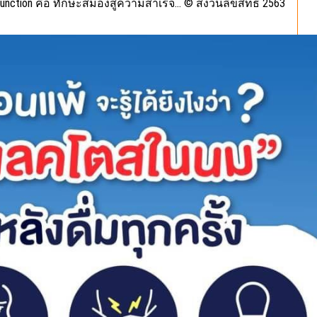
 Function คือ ทักษะสมองสู่ความสำเร็จ… © สงวนลิขสิทธิ์ 2563