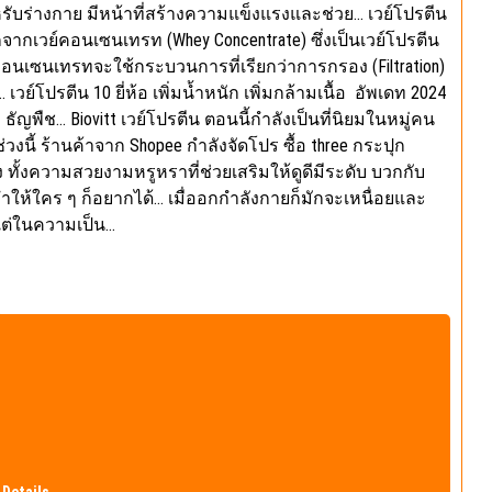
บร่างกาย มีหน้าที่สร้างความแข็งแรงและช่วย… เวย์โปรตีน
กจากเวย์คอนเซนเทรท (Whey Concentrate) ซึ่งเป็นเวย์โปรตีน
เซนเทรทจะใช้กระบวนการที่เรียกว่าการกรอง (Filtration)
โปรตีน 10 ยี่ห้อ เพิ่มน้ำหนัก เพิ่มกล้ามเนื้อ อัพเดท 2024
 ธัญพืช… Biovitt เวย์โปรตีน ตอนนี้กำลังเป็นที่นิยมในหมู่คน
งนี้ ร้านค้าจาก Shopee กำลังจัดโปร ซื้อ three กระปุก
ทั้งความสวยงามหรูหราที่ช่วยเสริมให้ดูดีมีระดับ บวกกับ
ทำให้ใคร ๆ ก็อยากได้… เมื่ออกกำลังกายก็มักจะเหนื่อยและ
ต่ในความเป็น…
จ
่าสนใจ หลังจากการเปิดเผยรายงานการจ้างงาน ราคาหุ้น
วมกันที่ผิดปกติ ในด้านหนึ่ง รายงานการจ้างงานที่แข็งแกร่ง
วามน่าจะเป็นที่อัตราดอกเบี้ยจะลดลง ปัจจัยเหล่านี้มี
กร่งยังส่งสัญญาณว่า Fed อาจจะรอได้นานกว่านี้ ซึ่งจะสร้าง
จ แม้ว่าการจ้างงานจะเติบโตอย่างรวดเร็วในเดือนมีนาคม…