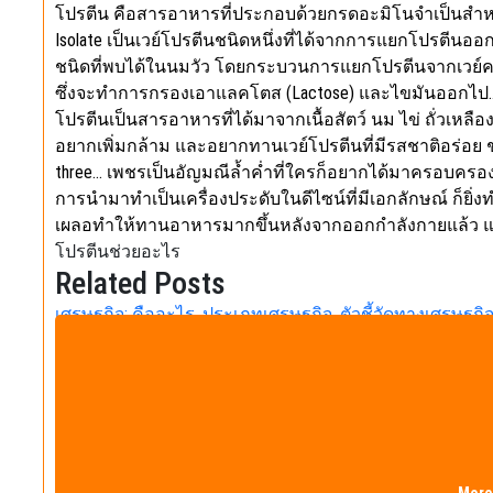
โปรตีน คือสารอาหารที่ประกอบด้วยกรดอะมิโนจำเป็นสำหรั
Isolate เป็นเวย์โปรตีนชนิดหนึ่งที่ได้จากการแยกโปรตีนออ
ชนิดที่พบได้ในนมวัว โดยกระบวนการแยกโปรตีนจากเวย์คอน
ซึ่งจะทำการกรองเอาแลคโตส (Lactose) และไขมันออกไป… เวย์
โปรตีนเป็นสารอาหารที่ได้มาจากเนื้อสัตว์ นม ไข่ ถั่วเหลือง
อยากเพิ่มกล้าม และอยากทานเวย์โปรตีนที่มีรสชาติอร่อย ช่ว
three… เพชรเป็นอัญมณีล้ำค่ำที่ใครก็อยากได้มาครอบครอง 
การนำมาทำเป็นเครื่องประดับในดีไซน์ที่มีเอกลักษณ์ ก็ยิ่ง
เผลอทำให้ทานอาหารมากขึ้นหลังจากออกกำลังกายแล้ว แ
โปรตีนช่วยอะไร
Related Posts
เศรษฐกิจ: คืออะไร, ประเภทเศรษฐกิจ, ตัวชี้วัดทางเศรษฐกิ
ปฏิกิริยาของตลาดการเงินต่อรายงานการจ้างงานมีความน
เพิ่มขึ้นและอัตราผลตอบแทนพันธบัตรเพิ่มขึ้น ซึ่งเป็นการร
และการชะลอตัวของค่าจ้าง บ่งชี้ถึงอุปสงค์ที่แข็งแกร่งและค
อิทธิพลต่อผู้ค้าตราสารทุน ในทางกลับกัน ตลาดงานที่แข็งแ
แรงกดดันต่ออัตราผลตอบแทนพันธบัตรที่สูงขึ้น ที่น่าสนใ