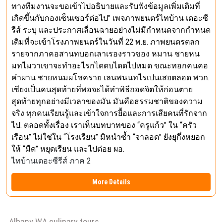
ทางทีมงานจะขอเข้าไปอธิบายและรับฟังข้อมูลเพิ่มเติมที่
เกิดขึ้นกับกองเซ็นเซอร์ต่อไป” เพจภาพยนตร์ไทบ้าน เดอะซี
รีส์ ระบุ และประกาศเลื่อนฉายอย่างไม่มีกำหนดจากกำหนด
เดิมที่จะเข้าโรงภาพยนตร์ในวันที่ 22 พ.ย. ภาพยนตรตลก
รายจากภาคอสานทบอกเลาเรองราวของ หมาน ชายหน
มทไมวาเขาจะทำอะไรกไดดบไดดไปหมด ขณะทอกคนคอ
คำผาน ชายหนมผโชคราย เลนพนนทไรเปนเสยตลอด พวก.
เซียงเป็นคนสุดท้ายที่พอจะได้ทำพิธีถอดจิตให้ก่อนตาย
สุดท้ายทุกอย่างมีเวลาของมัน มันคือธรรมชาติของความ
จริง ทุกคนเรียนรู้และเข้าใจการยื้อและการเสียคนที่รักจาก
ไป. ตลอดทั้งเรื่อง เราเห็นบทบาทของ “ครูแก้ว” ใน “ครัว
เรือน” ไม่ใช่ใน “โรงเรียน” มิหนำซ้ำ “จาลอด” ยังยุกึ่งหยอก
ให้ “มืด” หยุดเรียน และไปต่อย ผอ.
ไทบ้านเดอะซีรีส์ ภาค 2
More Details
Albany WA culinary tours