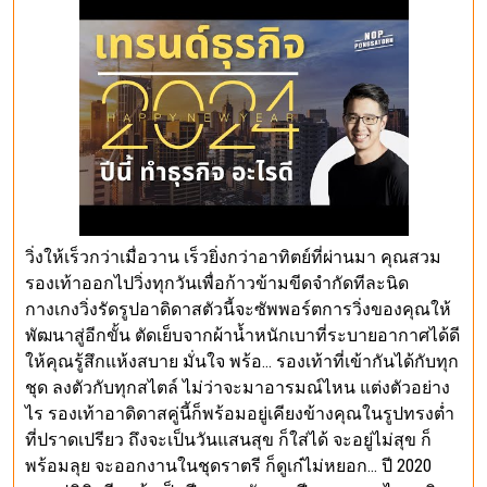
วิ่งให้เร็วกว่าเมื่อวาน เร็วยิ่งกว่าอาทิตย์ที่ผ่านมา คุณสวม
รองเท้าออกไปวิ่งทุกวันเพื่อก้าวข้ามขีดจำกัดทีละนิด
กางเกงวิ่งรัดรูปอาดิดาสตัวนี้จะซัพพอร์ตการวิ่งของคุณให้
พัฒนาสู่อีกขั้น ตัดเย็บจากผ้าน้ำหนักเบาที่ระบายอากาศได้ดี
ให้คุณรู้สึกแห้งสบาย มั่นใจ พร้อ… รองเท้าที่เข้ากันได้กับทุก
ชุด ลงตัวกับทุกสไตล์ ไม่ว่าจะมาอารมณ์ไหน แต่งตัวอย่าง
ไร รองเท้าอาดิดาสคู่นี้ก็พร้อมอยู่เคียงข้างคุณในรูปทรงต่ำ
ที่ปราดเปรียว ถึงจะเป็นวันแสนสุข ก็ใส่ได้ จะอยู่ไม่สุข ก็
พร้อมลุย จะออกงานในชุดราตรี ก็ดูเก๋ไม่หยอก… ปี 2020