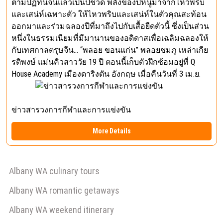
ตามปฏิทินจีนแล้วเป็นปีชวด พลังของปีหนูมาจากไหวพริบ
และเสน่ห์เฉพาะตัว ให้ไหวพริบและเสน่ห์ในตัวคุณสะท้อน
ออกมาและร่วมฉลองปีที่มาถึงไปกับเสื้อยืดตัวนี้ ซึ่งเป็นส่วน
หนึ่งในธรรมเนียมที่มีมานานของอดิดาสเพื่อเฉลิมฉลองให้
กับเทศกาลตรุษจีน… “พลอย ขอนแก่น” พลอยชมภู เหล่าเกีย
รติพงษ์ แม่นคิวสาววัย 19 ปี ตอนนี้เก็บตัวฝึกซ้อมอยู่ที่ Q
House Academy เมืองดาริงตัน อังกฤษ เมื่อคืนวันที่ 3 เม.ย.
ข่าวสารวงการกีฬาและการแข่งขัน
More Details
Albany WA culinary tours
Albany WA romantic getaways
Albany WA weekend itinerary