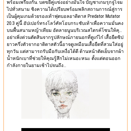
พร้อมเพรียงกัน. บดขยี้คู่แข่งอย่างมั่นใจ บัญชาเกมรุกจู่โจม
ไปทั่วสนาม ชิงความได้เปรียบพร้อมพลิกสถานการณ์สู่การ
เป็นผู้คุมเกมด้วยรองเท้าฟุตบอลอาดิดาส Predator Mutator
20.3 คู่นี้ อัปเปอร์ทรงโลว์คัทโอบกระชับเท้าเพื่อความมั่นคง
บนพื้นสนามหญ้าเทียม อัดลายนูนบริเวณสไตรค์โซนให้คุ…
อย่าเพิ่งด่วนตัดสินจากรูปลักษณ์ภายนอกที่ดูเก๋ไก๋ เสื้อยืดซิป
ยาวครึ่งตัวจากอาดิดาสตัวนี้อาจดูเหมือนเสื้อยืดที่สวมใส่อยู่
ทุกวัน แต่สามารถรับมือกับเหงื่อได้ดี ด้านหน้าตัดเย็บจากผ้า
น้ำหนักเบาที่ช่วยให้คุณรู้สึกไม่เหนอะหนะ ตั้งแต่ตอนออก
กำลังกายในยามเช้าไปจนถึง…