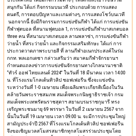
สนุกกัน ได้แก่ กิจกรรมบนเวที ประกอบด้วย การแสดง
ดนตรี, การตอบปัญหาและเกมต่างๆ, การแสดงโชว์บนเวที
นอกจากนี้ ยังมีกิจกรรมการแข่งขันกีฬา ได้แก่ การแข่งขัน
กีฬาฟุตบอล ที่สนามฟุตบอล 1, การแข่งขันกีฬาบาสเกตบอล
three คน ที่สนามบาสเกตบอล ลานพลาซ่า, การแข่งขันกีฬา
ว่ายน้ำ ที่สระว่ายน้ำ และกิจกรรมเสริมทักษะ ได้แก่ การ
ประกวดวาดภาพระบายสี ที่ ลานกีฬาอเนกประสงค์ในร่ม
กกท. พลเอกเดชา กล่าวเสริมว่า สมาคมกีฬาจักรยานฯ
กำหนดแถลงข่าวการแข่งขันจักรยานทางไกลนานาชาติ
“ทัวร์ ออฟ ไทยแลนด์ 2024” ในวันที่ 18 มีนาคม เวลา 14.00
น. ที่โรงแรมโกลเด้นทิวลิป ซอฟเฟอรีน ซึ่งจะแข่งขัน
ระหว่างวันที่ 1-0 เมษายน เพื่อเฉลิมพระเกียรติเนื่องในวัน
คล้ายวันพระราชสมภพ สมเด็จพระกนิษฐาธิราชเจ้า กรม
สมเด็จพระเทพรัตนราชสุดาฯ สยามบรมราชกุมารี ทรง
เจริญพระชนมายุ 69 พรรษา ในวันที่ 2 เมษายน 2567 จาก
นั้นในวันที่ 19 เมษายน เวลา 09.00 น. จะมีการประชุมใหญ่
สามัญประจำปี 2567 ที่โรงแรมโกลเด้นทิวลิป ซอฟเฟอรีน
จึงขอเชิญมวลสโมสรสมาชิกทุกสโมสรร่วมประชุมโดย