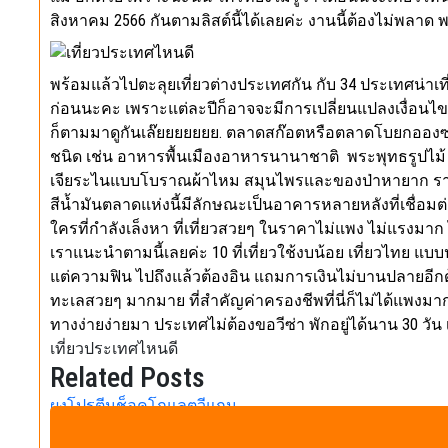
สิงหาคม 2566 กันตามลิสต์นี้ได้เลยค่ะ งานนี้ต้องไม่พลาด พา
พร้อมแล้วไปตะลุยเที่ยวต่างประเทศกัน กับ 34 ประเทศน่าเที
ก่อนนะคะ เพราะแต่ละปีก็อาจจะมีการเปลี่ยนแปลงเงื่อนไข
ก็ตามมาดูกันเล๊ยยยยยยย. ตลาดสก๊อตหรือตลาดโบยกอองซาน เ
ชนิด เช่น อาหารพื้นเมืองอาหารนานาชาติ พระพุทธรูปไม้ เสื้
เจียระไนแบบโบราณผ้าไหม สมุนไพรและของป่าหายาก ราคาต่อ
สีน้ำมันตลาดแห่งนี้มีลักษณะเป็นอาคารหลายหลังที่เชื่อมต่อ
ใครที่กำลังเล็งหา ที่เที่ยวสวยๆ ในราคาไม่แพง ไม่แรงมาก
เราแนะนำตามนี้เลยค่ะ 10 ที่เที่ยวใช้งบน้อย เที่ยวไทย แบบป
แต่ความฟิน ไปถึงแล้วต้องอิน แถมการเงินไม่บานปลายอีกด
ทะเลสวยๆ มากมาย ที่สำคัญค่าครองชีพที่นี่ก็ไม่ได้แพงมาก 
ทางง่ายง่ายมา ประเทศไม่ต้องขอวีซ่า พักอยู่ได้นาน 30 วัน เท
เที่ยวประเทศไหนดี
Related Posts
ผงโปรตีนช็อคโกแลตวีแกน
สิ่งหนึ่งที่ควรทราบคือผงโปรตีนจากกัญชาอาจมีเนื้อสัมผัสที