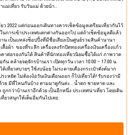
แม่เที่ยว รับวันแม่ ด้วยน้า…
่ยว 2022 แต่ก่อนออกเดินทางควรเช็คข้อมูลเตรียมเที่ยวกันไว้
ในการเข้าประเทศแตกต่างกันออกไป แต่ถ้าเช็คข้อมูลดีแล้ว
ป็นแหล่งช็อปปิ้งที่มีชื่อเสียงเป็นศูนย์รวมสินค้านานา
อผ้า ของที่ระลึก เครื่องลงรักปิดทองเครื่องเงินเครื่องแก้ว
รองกันได้ สินค้าที่นักท่องเที่ยวนิยมซื้อได้แก่ ภาพวาด
กัน คล้ายจตุจักรบ้านเรา เปิดทุกวัน เวลา 10.00 – 17.00 น.
 ได้เที่ยวสบายๆ ใช้งบน้อย ไม่ระคายเคืองกระเป๋าตังค์มาก
ระหยัด ไม่ต้องง้อวันเงินเดือนออก ก็ไปเที่ยวได้! รับรองว่ามี
้วย มีที่ไหนกันบ้าง ตามมาดูกันค่ะ… น้ำตก ชายหาด และ
ถูกกว่าบ้านเราอีกด้วย เป็นอีกหนึ่ง ประเทศน่าเที่ยว โดยเดิน
ี่ยวสนุกให้เต็มอิ่มกันไปเลย..
่หยาบกว่าเล็กน้อยเมื่อเทียบกับผงโปรตีนประเภทอื่น นี่คือ